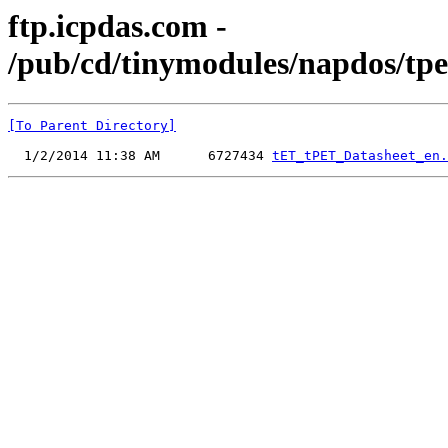
ftp.icpdas.com -
/pub/cd/tinymodules/napdos/tp
[To Parent Directory]
  1/2/2014 11:38 AM      6727434 
tET_tPET_Datasheet_en.