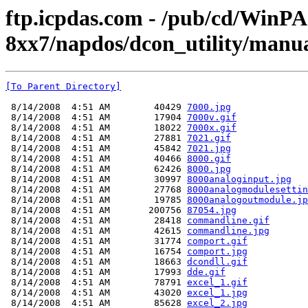
ftp.icpdas.com - /pub/cd/WinP
8xx7/napdos/dcon_utility/manua
[To Parent Directory]
 8/14/2008  4:51 AM        40429 
7000.jpg
 8/14/2008  4:51 AM        17904 
7000v.gif
 8/14/2008  4:51 AM        18022 
7000x.gif
 8/14/2008  4:51 AM        27881 
7021.gif
 8/14/2008  4:51 AM        45842 
7021.jpg
 8/14/2008  4:51 AM        40466 
8000.gif
 8/14/2008  4:51 AM        62426 
8000.jpg
 8/14/2008  4:51 AM        30997 
8000analoginput.jpg
 8/14/2008  4:51 AM        27768 
8000analogmodulesettin
 8/14/2008  4:51 AM        19785 
8000analogoutmodule.jp
 8/14/2008  4:51 AM       200756 
87054.jpg
 8/14/2008  4:51 AM        28418 
commandline.gif
 8/14/2008  4:51 AM        42615 
commandline.jpg
 8/14/2008  4:51 AM        31774 
comport.gif
 8/14/2008  4:51 AM        16754 
comport.jpg
 8/14/2008  4:51 AM        18663 
dcondll.gif
 8/14/2008  4:51 AM        17993 
dde.gif
 8/14/2008  4:51 AM        78791 
excel_1.gif
 8/14/2008  4:51 AM        43020 
excel_1.jpg
 8/14/2008  4:51 AM        85628 
excel_2.jpg